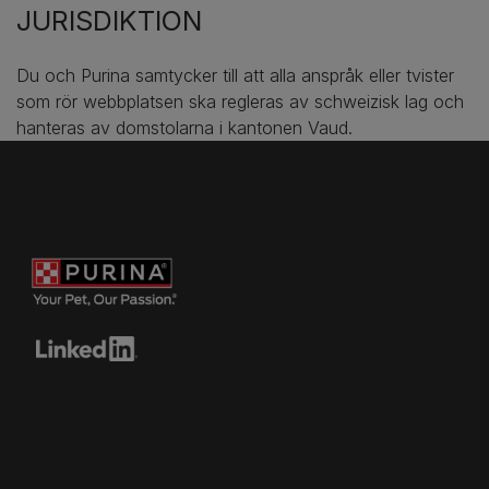
JURISDIKTION
Du och Purina samtycker till att alla anspråk eller tvister
som rör webbplatsen ska regleras av schweizisk lag och
hanteras av domstolarna i kantonen Vaud.