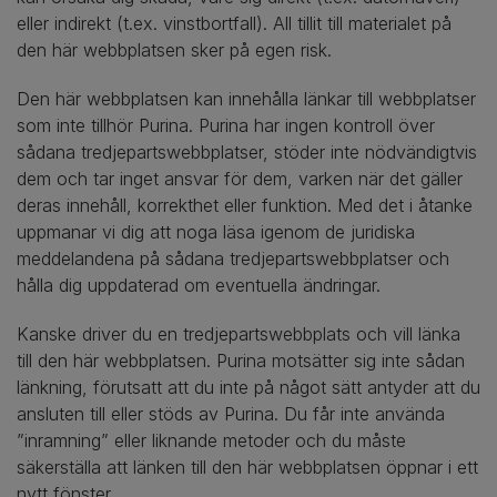
eller indirekt (t.ex. vinstbortfall). All tillit till materialet på
den här webbplatsen sker på egen risk.
Den här webbplatsen kan innehålla länkar till webbplatser
som inte tillhör Purina. Purina har ingen kontroll över
sådana tredjepartswebbplatser, stöder inte nödvändigtvis
dem och tar inget ansvar för dem, varken när det gäller
deras innehåll, korrekthet eller funktion. Med det i åtanke
uppmanar vi dig att noga läsa igenom de juridiska
meddelandena på sådana tredjepartswebbplatser och
hålla dig uppdaterad om eventuella ändringar.
Kanske driver du en tredjepartswebbplats och vill länka
till den här webbplatsen. Purina motsätter sig inte sådan
länkning, förutsatt att du inte på något sätt antyder att du
ansluten till eller stöds av Purina. Du får inte använda
”inramning” eller liknande metoder och du måste
säkerställa att länken till den här webbplatsen öppnar i ett
nytt fönster.